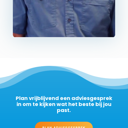
Plan vrijblijvend een adviesgesprek
in om te kijken wat het beste bij jou
past.
PLAN ADVIESGESPREK