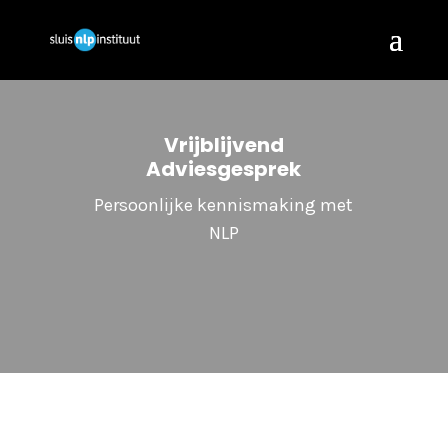
Vrijblijvend
Adviesgesprek
Persoonlijke kennismaking met
NLP