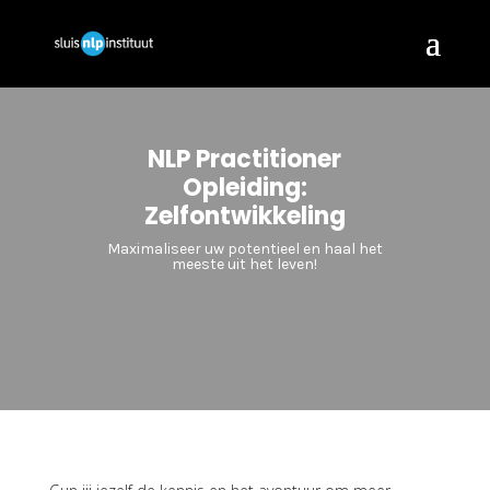
NLP Practitioner
Opleiding:
Zelfontwikkeling
Maximaliseer uw potentieel en haal het
meeste uit het leven!