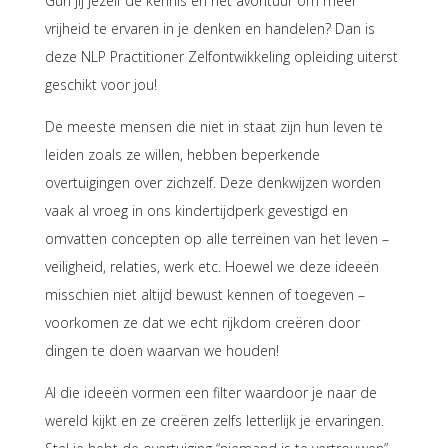
Gun jij jezelf de kennis en het avontuur om meer
vrijheid te ervaren in je denken en handelen? Dan is
deze NLP Practitioner Zelfontwikkeling opleiding uiterst
geschikt voor jou!
De meeste mensen die niet in staat zijn hun leven te
leiden zoals ze willen, hebben beperkende
overtuigingen over zichzelf. Deze denkwijzen worden
vaak al vroeg in ons kindertijdperk gevestigd en
omvatten concepten op alle terreinen van het leven –
veiligheid, relaties, werk etc. Hoewel we deze ideeën
misschien niet altijd bewust kennen of toegeven –
voorkomen ze dat we echt rijkdom creëren door
dingen te doen waarvan we houden!
Al die ideeën vormen een filter waardoor je naar de
wereld kijkt en ze creëren zelfs letterlijk je ervaringen.