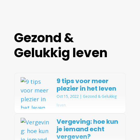
Gezond &
Gelukkig leven
9 tips voor meer
plezier in het leven
Oct 15, 2022
|
Gezond & Gelukkig
leven
Heb je het gevoel dat je in
Vergeving: hoe kun
je iemand echt
een sleur terecht bent gekomen en
vergeven?
plezier in je leven mist? Veel volwassenen