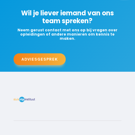
Wil je liever iemand van ons
team spreken?
Neem gerust contact met ons op bij vragen over
opleidingen of andere manieren om kennis te
maken.
ADVIESGESPREK