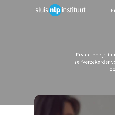
H
Ervaar hoe je bi
zelfverzekerder v
op