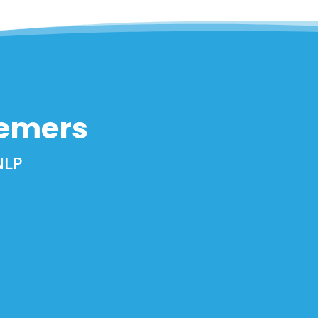
nemers
NLP