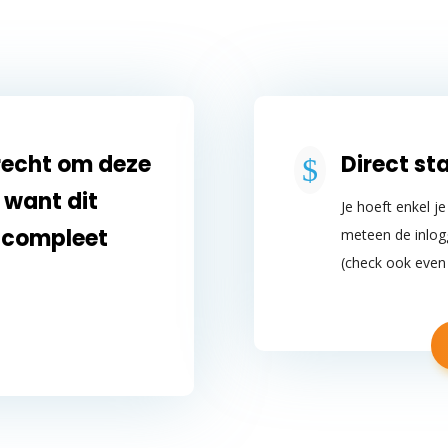
 recht om deze
Direct st
$
, want dit
Je hoeft enkel j
n compleet
meteen de inlog
(check ook even