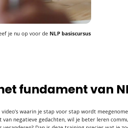
ef je nu op voor de
NLP basiscursus
 het fundament van 
2 video’s waarin je stap voor stap wordt meegenom
last van negatieve gedachten, wil je beter leren com
 veranderen? Dan is deze training precies wat je zoe