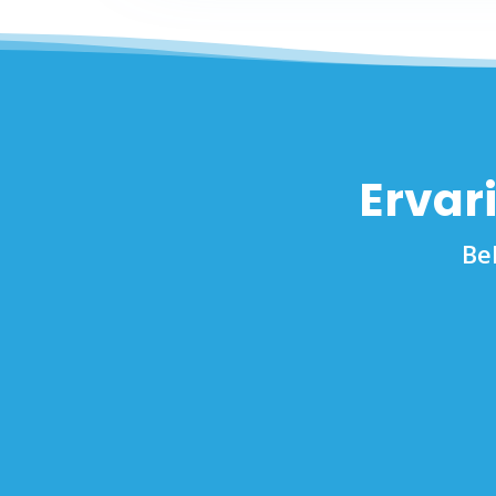
Ervar
Be