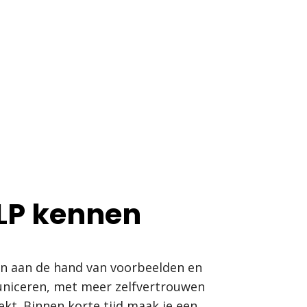
NLP kennen
en aan de hand van voorbeelden en
municeren, met meer zelfvertrouwen
kt. Binnen korte tijd maak je een