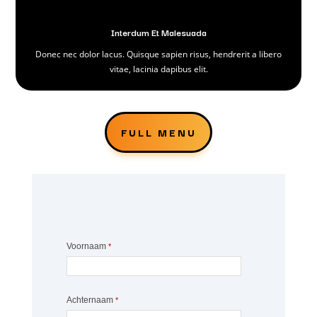
Interdum Et Malesuada
Donec nec dolor lacus. Quisque sapien risus, hendrerit a libero
vitae, lacinia dapibus elit.
FULL MENU
Voornaam
*
Achternaam
*