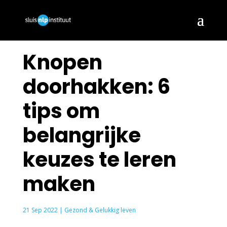
Knopen
doorhakken: 6
tips om
belangrijke
keuzes te leren
maken
21 Sep 2022
|
Gezond & Gelukkig leven