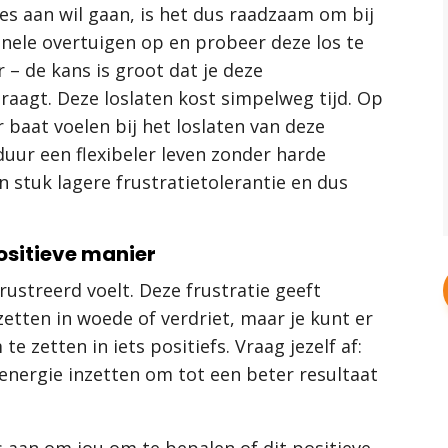
ies aan wil gaan, is het dus raadzaam om bij
onele overtuigen op en probeer deze los te
r – de kans is groot dat je deze
 draagt. Deze loslaten kost simpelweg tijd. Op
 baat voelen bij het loslaten van deze
duur een flexibeler leven zonder harde
 stuk lagere frustratietolerantie en dus
positieve manier
frustreerd voelt. Deze frustratie geeft
zetten in woede of verdriet, maar je kunt er
e zetten in iets positiefs. Vraag jezelf af:
 energie inzetten om tot een beter resultaat
is aan om jou om te bepalen of dit positieve