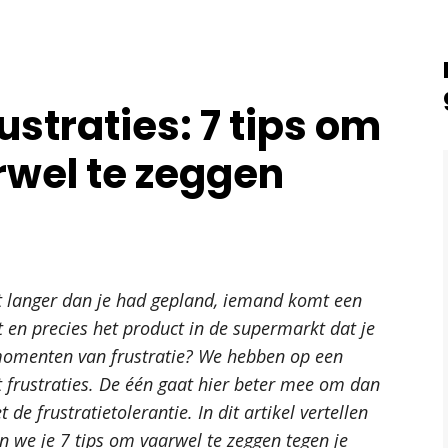
ome
Opleidingen
Kennismaken
Inspiratie bl
straties: 7 tips om
rwel te zeggen
urt langer dan je had gepland, iemand komt een
t en precies het product in de supermarkt dat je
 momenten van frustratie? We hebben op een
frustraties. De één gaat hier beter mee om dan
de frustratietolerantie. In dit artikel vertellen
en we je 7 tips om vaarwel te zeggen tegen je