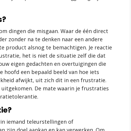
s?
 om dingen die misgaan. Waar de één direct
ander zonder na te denken naar een andere
e product alsnog te bemachtigen. Je reactie
stratie, het is niet de situatie zelf die dat
 jouw eigen gedachten en overtuigingen die
n je hoofd een bepaald beeld van hoe iets
heid afwijkt, uit zich dit in een frustratie.
t uitgekomen. De mate waarin je frustraties
ratietolerantie.
tie?
in iemand teleurstellingen of
n zijn doel aankan en kan verwerken. Om