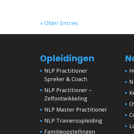
« Older Entries
Opleidingen
N
NLP Practitioner
H
Spreker & Coach
N
NLP Practitioner –
K
Zelfontwikkeling
O
NLP Master Practitioner
C
NLP Trainersopleiding
L
Familieopstellingen