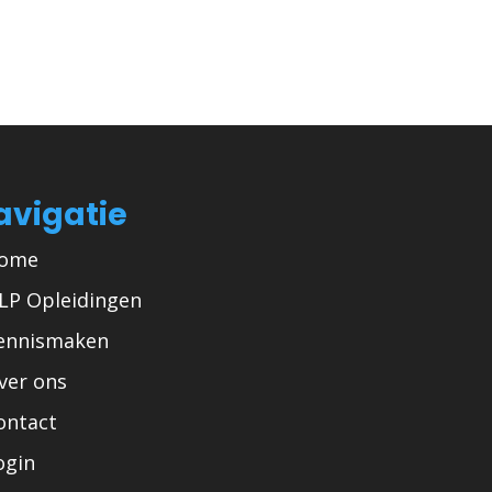
avigatie
ome
LP Opleidingen
ennismaken
ver ons
ontact
ogin