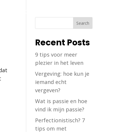
og
Over Ons
Contact
Login
Recent Posts
9 tips voor meer
plezier in het leven
 dat
Vergeving: hoe kun je
t
iemand echt
vergeven?
Wat is passie en hoe
vind ik mijn passie?
Perfectionistisch? 7
tips om met